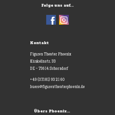
Folge uns auf...
Kontakt
Figuren Theater Phoenix
Künkelinstr. 33
DE - 73614 Schorndorf
+49 (07181) 93 21 60
buero@figurentheaterphoenix.de
Übers Phoenix...